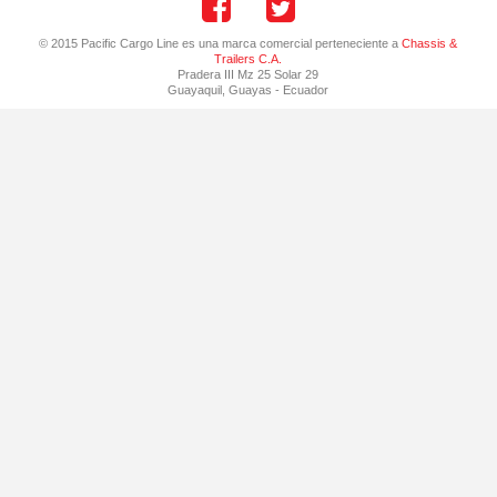
© 2015 Pacific Cargo Line es una marca comercial perteneciente a
Chassis &
Trailers C.A.
Pradera III Mz 25 Solar 29
Guayaquil
,
Guayas
-
Ecuador