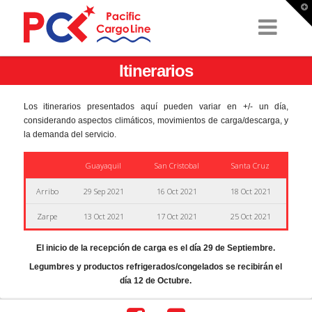
T
t
W
Itinerarios
Los itinerarios presentados aquí pueden variar en +/- un día,
considerando aspectos climáticos, movimientos de carga/descarga, y
la demanda del servicio.
Guayaquil
San Cristobal
Santa Cruz
Arribo
29 Sep 2021
16 Oct 2021
18 Oct 2021
Zarpe
13 Oct 2021
17 Oct 2021
25 Oct 2021
El inicio de la recepción de carga es el día 29 de Septiembre.
Legumbres y productos refrigerados/congelados se recibirán el
día 12 de Octubre.